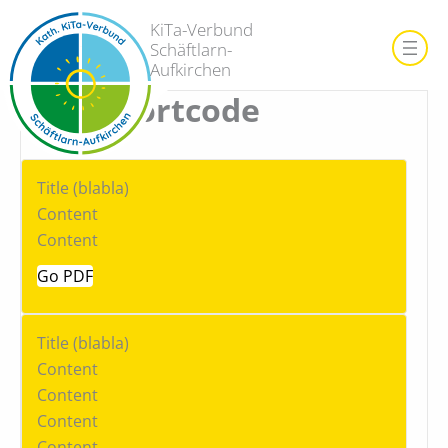
Zum
KiTa-Verbund
Inhalt
Schäftlarn-
springen
Aufkirchen
Test Shortcode
Title
(blabla)
Content
Content
Go PDF
Title
(blabla)
Content
Content
Content
Content